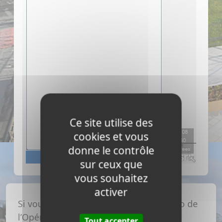
Ce site utilise des
cookies et vous
donne le contrôle
sur ceux que
vous souhaitez
activer
Si vous êtes éligible , cliquez sur le logo de
l’Opérateur de votre choix*
Tout accepter