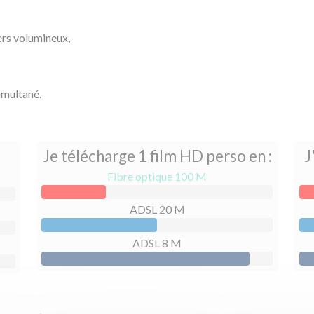
ers volumineux,
imultané.
Je télécharge 1 film HD perso en :
J
Fibre optique 100 M
ADSL 20 M
ADSL 8 M