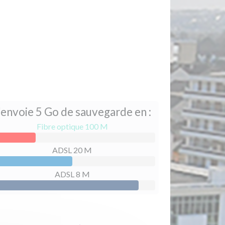
'envoie 5 Go de sauvegarde en :
Fibre optique 100 M
ADSL 20 M
ADSL 8 M