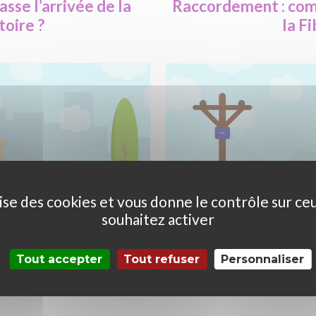
sse l’arrivée de la
Raccordement : comm
toire ?
la Fi
ilise des cookies et vous donne le contrôle sur ce
souhaitez activer
Tout accepter
Tout refuser
Personnaliser