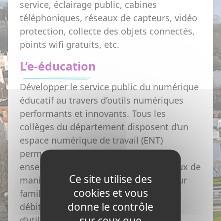
service, éclairage public, cabines
téléphoniques, réseaux de capteurs, vidéo
protection, collecte des objets connectés,
points wifi gratuits, etc.
L’e-éducation
Développer le service public du numérique
éducatif au travers d’outils numériques
performants et innovants. Tous les
collèges du département disposent d’un
espace numérique de travail (ENT)
permettant aux élèves, parents et
enseignants de communiquer entre eux de
Ce site utilise des
manière sécurisée depuis un ordinateur
cookies et vous
familial. La généralisation du très haut
donne le contrôle
débit permettra aux établissements
sur ceux que
d’utiliser de nouveaux moyens de