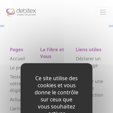
Panneau de gestion des cookies
Pages
La Fibre et
Liens utiles
Vous
Accueil
Déclarer un
Particulier
dommage
Le projet
réseau
Professionnel
Testez
Ce site utilise des
Déclarer une
votre
Collectivité
cookies et vous
nouvelle
éligibilité
donne le contrôle
Opérateur
construction
sur ceux que
Actualités
Copropriétés
FAQ
vous souhaitez
L’arrivée de
/ syndics