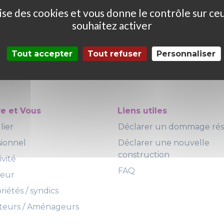
ilise des cookies et vous donne le contrôle sur ce
souhaitez activer
Tout accepter
Tout refuser
Personnaliser
re et Vous
Liens utiles
lier
Déclarer un dommage ré
sionnel
Déclarer une nouvelle
construction
ivité
FAQ
teur
iétés / syndics
eurs / Aménageurs