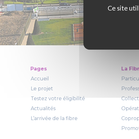
Ce site ut
Pages
La Fib
Accueil
Particu
Le projet
Profes
Testez votre éligibilité
Collect
Actualités
Opéra
L’arrivée de la fibre
Copropr
Promot