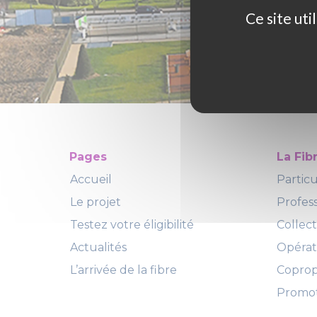
Ce site ut
Pages
La Fib
Accueil
Particu
Le projet
Profes
Testez votre éligibilité
Collect
Actualités
Opéra
L’arrivée de la fibre
Copropr
Promot