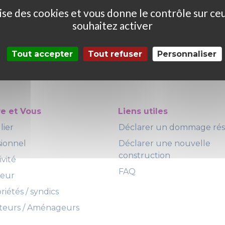
ilise des cookies et vous donne le contrôle sur ce
souhaitez activer
Tout accepter
Tout refuser
Personnaliser
re et Vous
Liens utiles
lier
Déclarer un dommage ré
sionnel
Déclarer une nouvelle
construction
ivité
FAQ
teur
iétés / syndics
eurs / Aménageurs