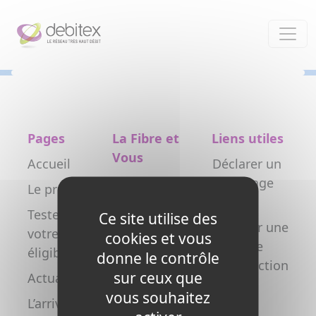
Panneau de gestion des cookies
Pages
La Fibre et
Liens utiles
Vous
Accueil
Déclarer un
Particulier
dommage
Le projet
réseau
Professionnel
Testez
Ce site utilise des
Déclarer une
votre
Collectivité
cookies et vous
nouvelle
éligibilité
donne le contrôle
Opérateur
construction
sur ceux que
Actualités
Copropriétés
FAQ
vous souhaitez
L’arrivée de
/ syndics