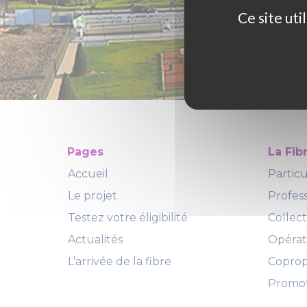
Ce site ut
Pages
La Fib
Accueil
Particu
Le projet
Profes
Testez votre éligibilité
Collect
Actualités
Opéra
L’arrivée de la fibre
Copropr
Promot