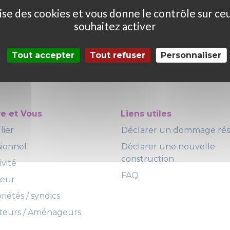
ilise des cookies et vous donne le contrôle sur ce
souhaitez activer
Tout accepter
Tout refuser
Personnaliser
re et Vous
Liens utiles
lier
Déclarer un dommage ré
sionnel
Déclarer une nouvelle
construction
ivité
FAQ
teur
iétés / syndics
eurs / Aménageurs