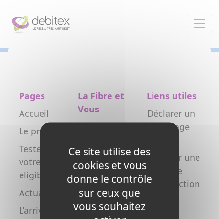
Panneau de gestion des cookies
Pages
La Fibre et
Liens utiles
Vous
Accueil
Déclarer un
Particulier
dommage
Le projet
réseau
Professionnel
Testez
Ce site utilise des
Déclarer une
votre
Collectivité
cookies et vous
nouvelle
éligibilité
donne le contrôle
Opérateur
construction
sur ceux que
Actualités
Copropriétés
FAQ
vous souhaitez
L’arrivée de
/ syndics