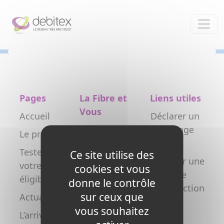
Panneau de gestion des cookies
Pages
La Fibre et
Liens utiles
Vous
Accueil
Déclarer un
Particulier
dommage
Le projet
réseau
Professionnel
Testez
Ce site utilise des
Déclarer une
votre
Collectivité
cookies et vous
nouvelle
éligibilité
donne le contrôle
Opérateur
construction
sur ceux que
Actualités
Copropriétés
FAQ
vous souhaitez
L’arrivée de
/ syndics