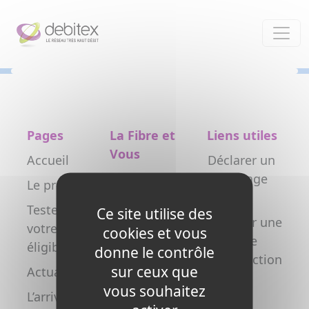
Panneau de gestion des cookies
Pages
La Fibre et
Liens utiles
Vous
Accueil
Déclarer un
Particulier
dommage
Le projet
réseau
Professionnel
Testez
Ce site utilise des
Déclarer une
votre
Collectivité
cookies et vous
nouvelle
éligibilité
donne le contrôle
Opérateur
construction
sur ceux que
Actualités
Copropriétés
FAQ
vous souhaitez
L’arrivée de
/ syndics