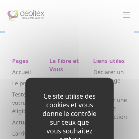
Panneau de gestion des cookies
Pages
La Fibre et
Liens utiles
Vous
Accueil
Déclarer un
Particulier
dommage
Le projet
réseau
Professionnel
Testez
Ce site utilise des
Déclarer une
votre
Collectivité
cookies et vous
nouvelle
éligibilité
donne le contrôle
Opérateur
construction
sur ceux que
Actualités
Copropriétés
FAQ
vous souhaitez
L’arrivée de
/ syndics