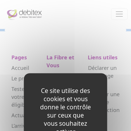
Panneau de gestion des cookies
Pages
La Fibre et
Liens utiles
Vous
Accueil
Déclarer un
Particulier
dommage
Le projet
réseau
Professionnel
Testez
Ce site utilise des
Déclarer une
votre
Collectivité
cookies et vous
nouvelle
éligibilité
donne le contrôle
Opérateur
construction
sur ceux que
Actualités
Copropriétés
FAQ
vous souhaitez
L’arrivée de
/ syndics