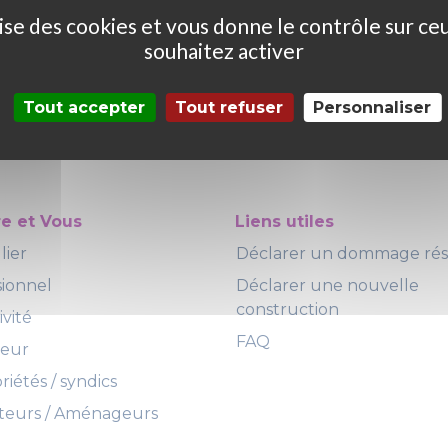
ilise des cookies et vous donne le contrôle sur ce
souhaitez activer
Tout accepter
Tout refuser
Personnaliser
re et Vous
Liens utiles
lier
Déclarer un dommage ré
sionnel
Déclarer une nouvelle
construction
ivité
FAQ
teur
iétés / syndics
eurs / Aménageurs