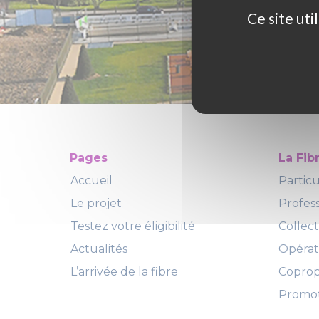
Ce site ut
Pages
La Fib
Accueil
Particu
Le projet
Profes
Testez votre éligibilité
Collect
Actualités
Opéra
L’arrivée de la fibre
Copropr
Promot