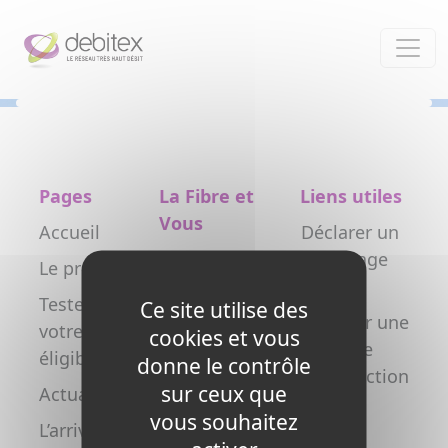
Panneau de gestion des cookies
Pages
La Fibre et
Liens utiles
Vous
Accueil
Déclarer un
Particulier
dommage
Le projet
réseau
Professionnel
Testez
Ce site utilise des
Déclarer une
votre
Collectivité
cookies et vous
nouvelle
éligibilité
donne le contrôle
Opérateur
construction
sur ceux que
Actualités
Copropriétés
FAQ
vous souhaitez
L’arrivée de
/ syndics