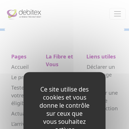
Panneau de gestion des cookies
Pages
La Fibre et
Liens utiles
Vous
Accueil
Déclarer un
Particulier
dommage
Le projet
réseau
Professionnel
Testez
Ce site utilise des
Déclarer une
votre
Collectivité
cookies et vous
nouvelle
éligibilité
donne le contrôle
Opérateur
construction
sur ceux que
Actualités
Copropriétés
FAQ
vous souhaitez
L’arrivée de
/ syndics