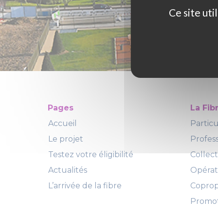
Ce site ut
Pages
La Fib
Accueil
Particu
Le projet
Profes
Testez votre éligibilité
Collect
Actualités
Opéra
L’arrivée de la fibre
Copropr
Promot