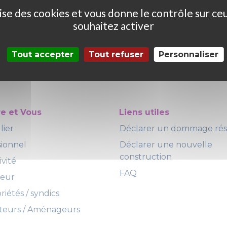
ilise des cookies et vous donne le contrôle sur ce
souhaitez activer
Tout accepter
Tout refuser
Personnaliser
re et Vous
Liens utiles
lier
Déclarer un dommage ré
sionnel
Déclarer une nouvelle
construction
ivité
FAQ
teur
iétés / syndics
eurs / Aménageurs