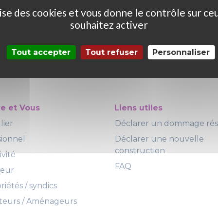
ilise des cookies et vous donne le contrôle sur ce
souhaitez activer
Tout accepter
Tout refuser
Personnaliser
re et Vous
Liens utiles
lier
Déclarer un dommage ré
sionnel
Déclarer une nouvelle
construction
ivité
FAQ
teur
iétés / syndics
eurs / Aménageurs