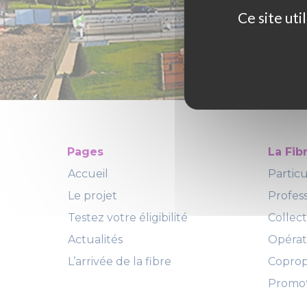
Ce site ut
Pages
La Fib
Accueil
Particu
Le projet
Profes
Testez votre éligibilité
Collect
Actualités
Opéra
L’arrivée de la fibre
Copropr
Promot