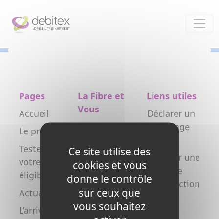
Panneau de gestion des cookies
Pages
La Fibre et
Liens utiles
Vous
Accueil
Déclarer un
Particulier
dommage
Le projet
réseau
Professionnel
Testez
Ce site utilise des
Déclarer une
votre
Collectivité
cookies et vous
nouvelle
éligibilité
donne le contrôle
Opérateur
construction
sur ceux que
Actualités
Copropriétés
FAQ
vous souhaitez
L’arrivée de
/ syndics