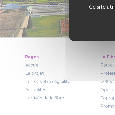
Ce site ut
Pages
La Fib
Accueil
Particu
Le projet
Profes
Testez votre éligibilité
Collect
Actualités
Opéra
L’arrivée de la fibre
Copropr
Promot