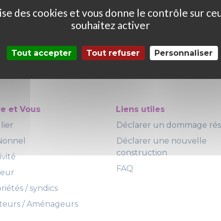
ilise des cookies et vous donne le contrôle sur ce
souhaitez activer
Tout accepter
Tout refuser
Personnaliser
re et Vous
Liens utiles
lier
Déclarer un dommage ré
sionnel
Déclarer une nouvelle
construction
ivité
FAQ
teur
iétés / syndics
eurs / Aménageurs