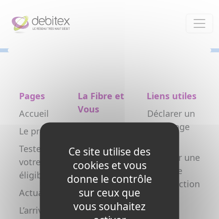
Panneau de gestion des cookies
Pages
La Fibre et
Liens utiles
Vous
Accueil
Déclarer un
Particulier
dommage
Le projet
réseau
Professionnel
Testez
Ce site utilise des
Déclarer une
votre
Collectivité
cookies et vous
nouvelle
éligibilité
donne le contrôle
Opérateur
construction
sur ceux que
Actualités
Copropriétés
FAQ
vous souhaitez
L’arrivée de
/ syndics