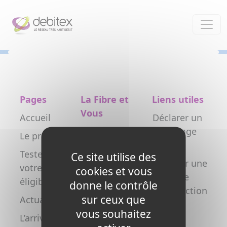
Panneau de gestion des cookies
Pages
La Fibre et
Liens utiles
Vous
Accueil
Déclarer un
Particulier
dommage
Le projet
réseau
Professionnel
Testez
Ce site utilise des
Déclarer une
votre
Collectivité
cookies et vous
nouvelle
éligibilité
donne le contrôle
Opérateur
construction
sur ceux que
Actualités
Copropriétés
FAQ
vous souhaitez
L’arrivée de
/ syndics