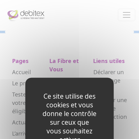
Panneau de gestion des cookies
Pages
La Fibre et
Liens utiles
Vous
Accueil
Déclarer un
Particulier
dommage
Le projet
réseau
Professionnel
Testez
Ce site utilise des
Déclarer une
votre
Collectivité
cookies et vous
nouvelle
éligibilité
donne le contrôle
Opérateur
construction
sur ceux que
Actualités
Copropriétés
FAQ
vous souhaitez
L’arrivée de
/ syndics