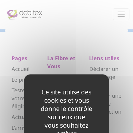
Panneau de gestion des cookies
Pages
La Fibre et
Liens utiles
Vous
Accueil
Déclarer un
Particulier
dommage
Le projet
réseau
Professionnel
Testez
Ce site utilise des
Déclarer une
votre
Collectivité
cookies et vous
nouvelle
éligibilité
donne le contrôle
Opérateur
construction
sur ceux que
Actualités
Copropriétés
FAQ
vous souhaitez
L’arrivée de
/ syndics