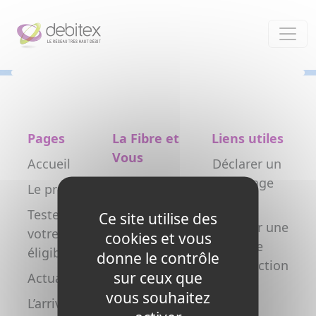
Panneau de gestion des cookies
Pages
La Fibre et
Liens utiles
Vous
Accueil
Déclarer un
Particulier
dommage
Le projet
réseau
Professionnel
Testez
Ce site utilise des
Déclarer une
votre
Collectivité
cookies et vous
nouvelle
éligibilité
donne le contrôle
Opérateur
construction
sur ceux que
Actualités
Copropriétés
FAQ
vous souhaitez
L’arrivée de
/ syndics