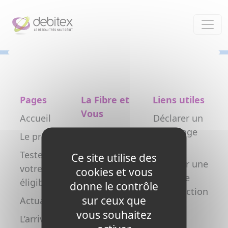
Panneau de gestion des cookies
Pages
La Fibre et
Liens utiles
Vous
Accueil
Déclarer un
Particulier
dommage
Le projet
réseau
Professionnel
Testez
Ce site utilise des
Déclarer une
votre
Collectivité
cookies et vous
nouvelle
éligibilité
donne le contrôle
Opérateur
construction
sur ceux que
Actualités
Copropriétés
FAQ
vous souhaitez
L’arrivée de
/ syndics