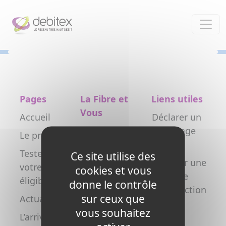
Panneau de gestion des cookies
Pages
La Fibre et
Liens utiles
Vous
Accueil
Déclarer un
Particulier
dommage
Le projet
réseau
Professionnel
Testez
Ce site utilise des
Déclarer une
votre
Collectivité
cookies et vous
nouvelle
éligibilité
donne le contrôle
Opérateur
construction
sur ceux que
Actualités
Copropriétés
FAQ
vous souhaitez
L’arrivée de
/ syndics