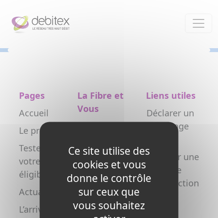
Panneau de gestion des cookies
Pages
La Fibre et
Liens utiles
Vous
Accueil
Déclarer un
Particulier
dommage
Le projet
réseau
Professionnel
Testez
Ce site utilise des
Déclarer une
votre
Collectivité
cookies et vous
nouvelle
éligibilité
donne le contrôle
Opérateur
construction
sur ceux que
Actualités
Copropriétés
FAQ
vous souhaitez
L’arrivée de
/ syndics