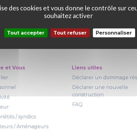
ilise des cookies et vous donne le contrôle sur ce
souhaitez activer
Tout accepter
Tout refuser
Personnaliser
re et Vous
Liens utiles
lier
Déclarer un dommage ré
sionnel
Déclarer une nouvelle
construction
ivité
FAQ
teur
iétés / syndics
eurs / Aménageurs