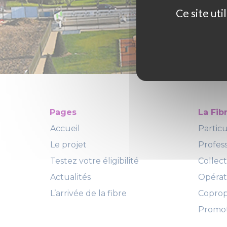
Ce site ut
Pages
La Fib
Accueil
Particu
Le projet
Profes
Testez votre éligibilité
Collect
Actualités
Opéra
L’arrivée de la fibre
Copropr
Promot